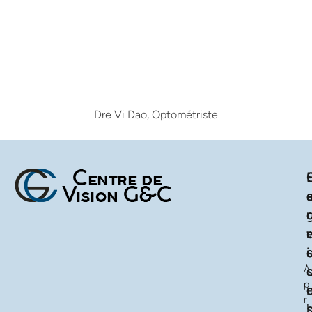
Dre Vi Dao, Optométriste
r
r
r
i
À
p
r
'