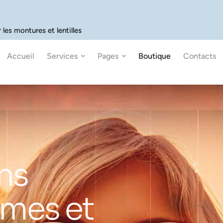
les montures et lentilles
Accueil
Services
Pages
Boutique
Contacts
ns
rmes et